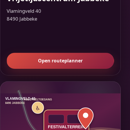
Vlamingveld 40
8490 Jabbeke
Open routeplanner
VLAMINGVELD 40
ROLSTOELTOEGANG
8490 JABBEKE
♿
FESTIVALTERREIN