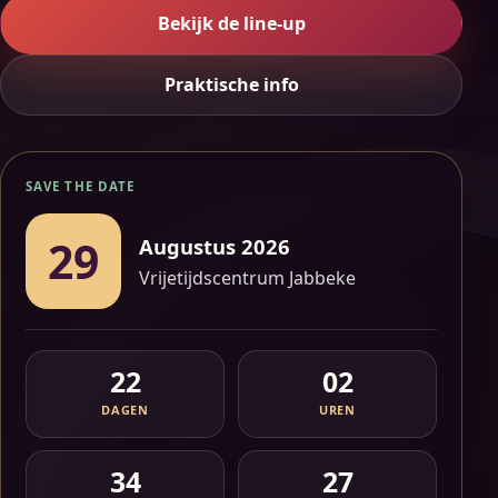
Bekijk de line-up
Praktische info
SAVE THE DATE
29
Augustus 2026
Vrijetijdscentrum Jabbeke
22
02
DAGEN
UREN
34
25