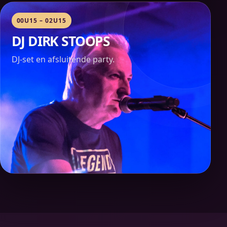
00U15 – 02U15
DJ DIRK STOOPS
DJ-set en afsluitende party.